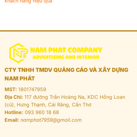
khách hàng hiệu quả
CTY TNHH TMDV QUẢNG CÁO VÀ XÂY DỰNG
NAM PHÁT
MST:
1801747959
Địa Chỉ:
117 đường Trần Hoàng Na, KDC Hồng Loan
(cũ), Hưng Thạnh, Cái Răng, Cần Thơ
Hotline:
093 960 18 68
Email:
namphat7959@gmail.com